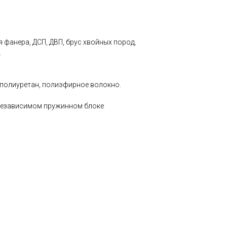
я фанера, ДСП, ДВП, брус хвойных пород,
.
ополиуретан, полиэфирное волокно.
независимом пружинном блоке