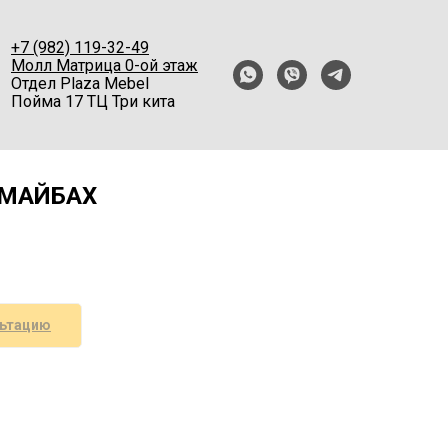
+7 (982) 119-32-49
Молл Матрица 0-ой этаж
Отдел Plaza Mebel
Пойма 17 ТЦ Три кита
 МАЙБАХ
льтацию